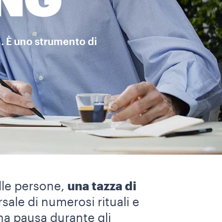
NG
a. È uno strumento di
lle persone,
una tazza di
rsale di numerosi rituali e
na pausa durante gli