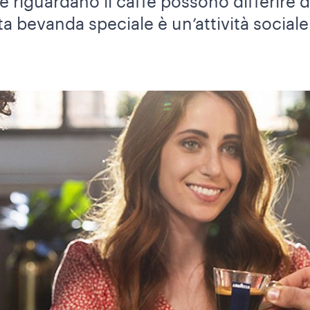
he riguardano il caffè possono differire
a bevanda speciale è un’attività sociale