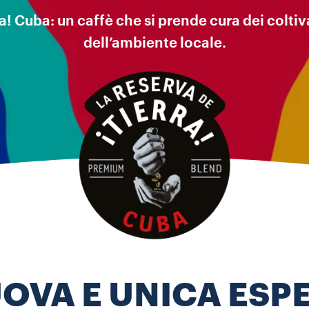
a! Cuba: un caffè che si prende cura dei colti
dell’ambiente locale.
OVA E UNICA ESP