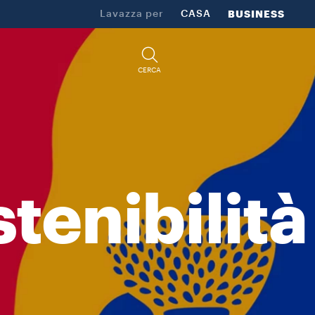
lità. Questa miscela nasce nelle piantagioni di Santiago e Granma,
Lavazza per
CASA
BUSINESS
CERCA
tenibilità