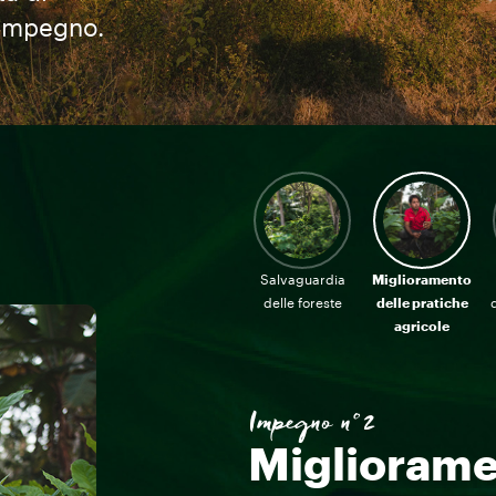
o impegno.
Salvaguardia
Miglioramento
delle foreste
delle pratiche
agricole
Impegno n°2
Migliorame