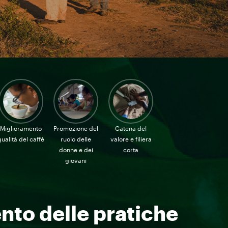
Miglioramento
Promozione del
Catena del
qualità del caffè
ruolo delle
valore e filiera
donne e dei
corta
giovani
nto delle pratiche