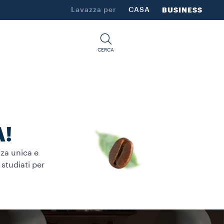
Lavazza per
CASA
BUSINESS
CERCA
A!
nza unica e
 studiati per