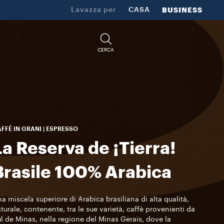
Lavazza per
CASA
BUSINESS
CERCA
FFÈ IN GRANI | ESPRESSO
La Reserva de ¡Tierra!
Brasile 100% Arabica
a miscela superiore di Arabica brasiliana di alta qualità,
turale, contenente, tra le sue varietà, caffè provenienti da
l de Minas, nella regione del Minas Gerais, dove la