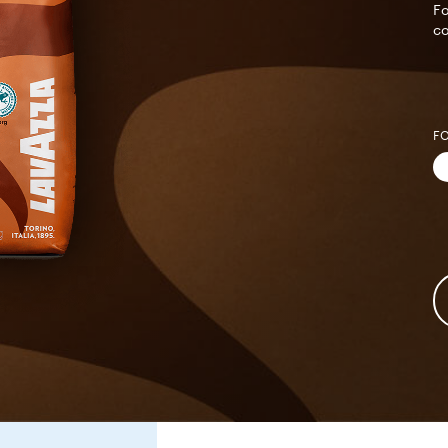
Fo
co
F