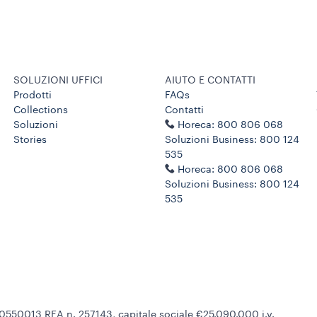
SOLUZIONI UFFICI
AIUTO E CONTATTI
Prodotti
FAQs
Collections
Contatti
Soluzioni
Horeca: 800 806 068
Stories
Soluzioni Business: 800 124
535
Horeca: 800 806 068
Soluzioni Business: 800 124
535
470550013 REA n. 257143, capitale sociale €25.090.000 i.v.