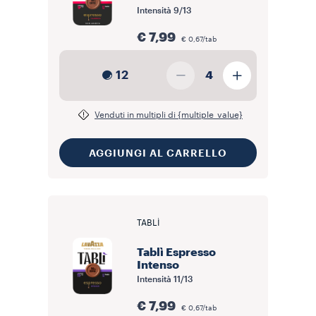
Intensità
9/13
€ 7,99
€ 0,67/tab
12
4
Venduti in multipli di {multiple_value}
AGGIUNGI AL CARRELLO
TABLÌ
Tablì Espresso
Intenso
Intensità
11/13
€ 7,99
€ 0,67/tab