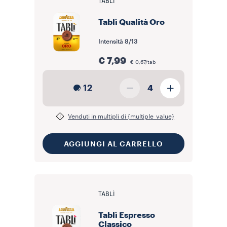
TABLÌ
distinguono per una varietà di profili che spaziano dalle note
floreali e fruttate, tipiche delle tostature chiare, fino ai sentori di
cioccolato, tabacco e spezie propri delle tostature scure e
Tablì Qualità Oro
corpose. Ogni referenza riporta indicazioni di intensità e note di
degustazione per orientare la scelta in base alle proprie preferenze
e al metodo di preparazione utilizzato. Sfoglia le referenze di
caffè
Intensità
8/13
Lavazza
disponibili, filtra per formato, intensità o profilo aromatico
e individua la miscela più adatta alle tue abitudini di consumo.
€ 7,99
€ 0,67/tab
12
4
Venduti in multipli di {multiple_value}
AGGIUNGI AL CARRELLO
TABLÌ
Tablì Espresso
Classico