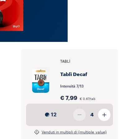
TABLÌ
Tablì Decaf
Intensità
7/13
€ 7,99
€ 0,67/tab
12
4
Venduti in multipli di {multiple_value}