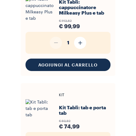
Kit Tablì:
cappuccinatore
Milkeasy Plus e tab
€ 143,82
€ 99,99
1
AGGIUNGI AL CARRELLO
KIT
Kit Tablì: tab e porta
tab
€ 93,92
€ 74,99