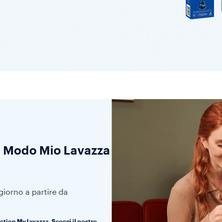
A Modo Mio Lavazza
iorno a partire da
ction My lavazza. Scopri il nostro