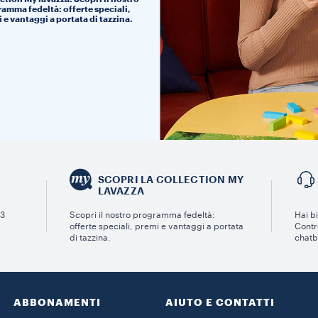
amma fedeltà: offerte speciali,
 e vantaggi a portata di tazzina.
SCOPRI LA COLLECTION MY
LAVAZZA
 3
Scopri il nostro programma fedeltà:
Hai bi
offerte speciali, premi e vantaggi a portata
Contro
di tazzina.
chatb
ABBONAMENTI
AIUTO E CONTATTI