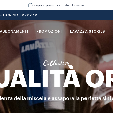
fonia perfetta per un gusto ogni volta superiore, dal 1956. Scopri 
Scopri le promozioni estive Lavazza.
CTION MY LAVAZZA
ABBONAMENTI
PROMOZIONI
LAVAZZA STORIES
Collection
UALITÀ O
lenza della miscela e assapora la perfetta sinfo