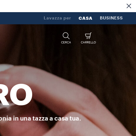
di più
Lavazza per
CASA
BUSINESS
CERCA
CARRELLO
RO
nia in una tazza a casa tua.