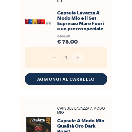
KIT
Capsule Lavazza A
Modo Mio e il Set
Espresso Mare Fuori
a un prezzo speciale
€ 100,45
€ 75,00
1
AGGIUNGI AL CARRELLO
CAPSULE LAVAZZA A MODO
MIO
Capsule A Modo Mio
Qualità Oro Dark
Roast