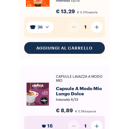
Intensità
13/13
€ 13,29
€ 0,37/capsula
1
36
AGGIUNGI AL CARRELLO
CAPSULE LAVAZZA A MODO
MIO
Capsule A Modo Mio
Lungo Dolce
Intensità
6/13
€ 8,89
€ 0,56/capsula
16
1