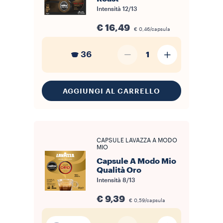
Intensità
12/13
€ 16,49
€ 0,46/capsula
36
1
AGGIUNGI AL CARRELLO
CAPSULE LAVAZZA A MODO
MIO
Capsule A Modo Mio
Qualità Oro
Intensità
8/13
€ 9,39
€ 0,59/capsula