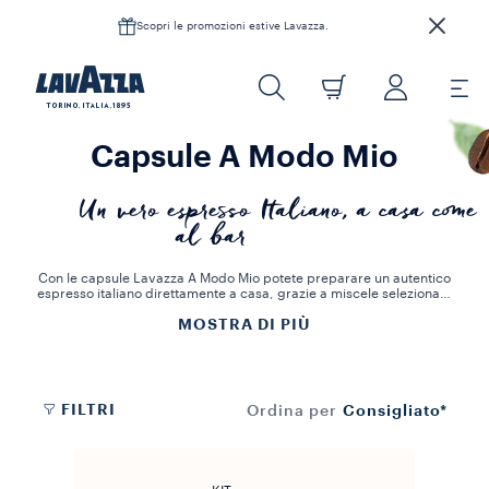
Scopri le promozioni estive Lavazza.
Capsule A Modo Mio
Un vero espresso Italiano, a casa come
al bar
Con le capsule Lavazza A Modo Mio potete preparare un autentico
espresso italiano direttamente a casa, grazie a miscele selezionate
con cura per offrirvi sempre il massimo gusto e aroma. Le nostre
MOSTRA DI PIÙ
capsule A Modo Mio sono disponibili in diverse varianti, per
soddisfare ogni palato e rendere l’esperienza del caffè semplice e
piacevole. Le capsule caffè Lavazza A Modo Mio sono pensate per
regalarvi un espresso cremoso, intenso e aromatico in ogni tazza,
trasformando ogni pausa in un momento speciale di gusto.
FILTRI
Consigliato*
Ordina per