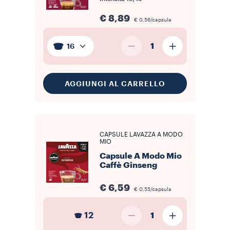
€ 8,89
€ 0,56/capsula
1
16
AGGIUNGI AL CARRELLO
CAPSULE LAVAZZA A MODO
MIO
Capsule A Modo Mio
Caffè Ginseng
€ 6,59
€ 0,55/capsula
12
1