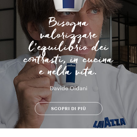
Bisogna
valorizzare
l’equilibrio dei
contrasti, in cucina
e nella vita.
Davide Oldani
SCOPRI DI PIÙ