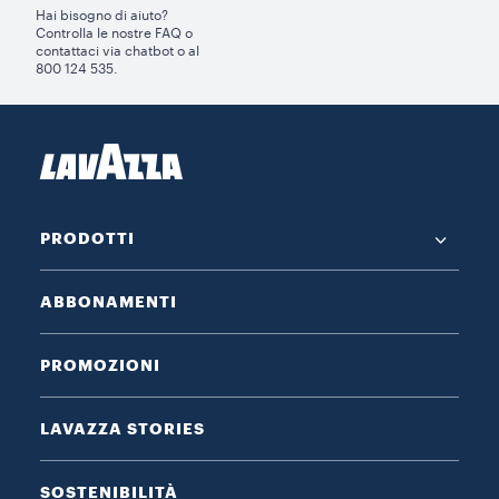
Hai bisogno di aiuto?​
Controlla le nostre FAQ o
contattaci via chatbot o al
800 124 535.
PRODOTTI
ABBONAMENTI
PROMOZIONI
LAVAZZA STORIES
SOSTENIBILITÀ