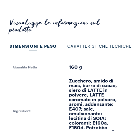
Visualizza le informazioni sul
prodotto
DIMENSIONI E PESO
CARATTERISTICHE TECNICH
160 g
Quantità Netta
Pro
Zucchero, amido di
mais, burro di cacao,
siero di LATTE in
polvere, LATTE
scremato in polvere,
aromi, addensante:
E407; sale,
Ingredienti
emulsionante:
lecitina di SOIA;
coloranti: E160a,
E150d. Potrebbe