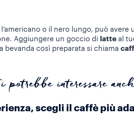
e l’americano o il nero lungo, può avere
one. Aggiungere un goccio di
latte
al t
la bevanda così preparata si chiama
caf
i potrebbe interessare anc
ienza, scegli il caffè più ada