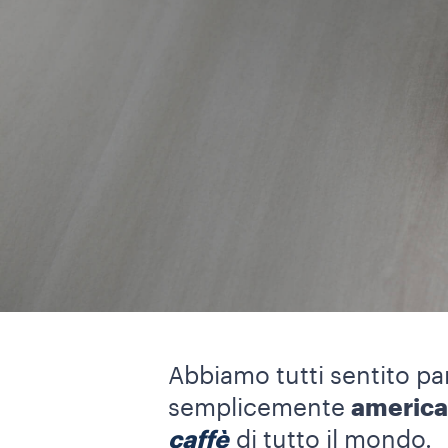
Abbiamo tutti sentito pa
semplicemente
americ
caffè
di tutto il mondo.