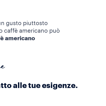
 un gusto piuttosto
uo caffè americano può
fè americano
he
tto alle tue esigenze.