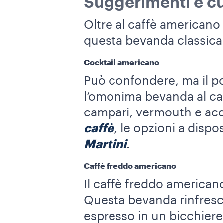
Suggerimenti e cur
Oltre al caffè americano
questa bevanda classica c
Cocktail americano
Può confondere, ma il p
l’omonima bevanda al caf
campari, vermouth e acq
caffè
, le opzioni a disp
Martini
.
Caffè freddo americano
Il caffè freddo american
Questa bevanda rinfresc
espresso in un bicchiere