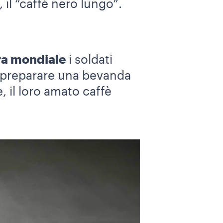
, il “caffè nero lungo”.
ra mondiale
i soldati
er preparare una bevanda
, il loro amato caffè