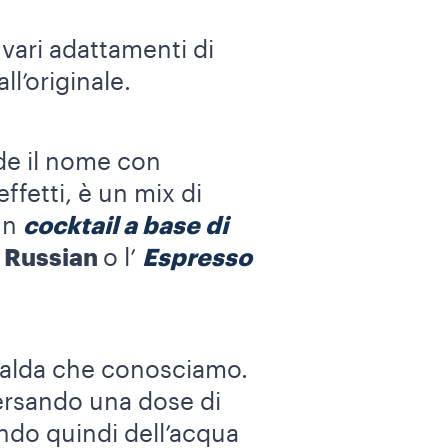
vari adattamenti di
l’originale.
de il nome con
fetti, è un mix di
un
cocktail a base di
 Russian
o l’
Espresso
calda che conosciamo.
ersando una dose di
ndo quindi dell’acqua