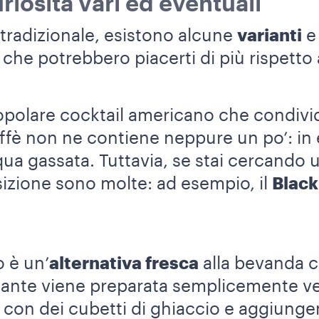
iosità vari ed eventuali
 tradizionale, esistono alcune
varianti
e 
he potrebbero piacerti di più rispetto al
opolare cocktail americano che condivi
fè non ne contiene neppure un po’: in ef
ua gassata. Tuttavia, se stai cercando 
osizione sono molte: ad esempio, il
Black
o è un’
alternativa fresca
alla bevanda 
ante viene preparata semplicemente v
 con dei cubetti di ghiaccio e aggiunge