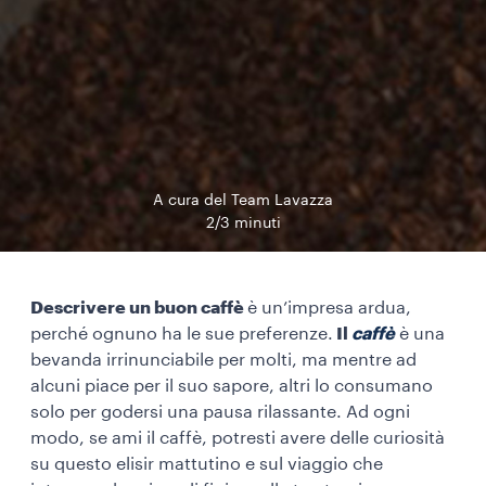
A cura del Team Lavazza
2/3 minuti
Descrivere un buon caffè
è un’impresa ardua,
perché ognuno ha le sue preferenze.
Il
caffè
è una
bevanda irrinunciabile per molti, ma mentre ad
alcuni piace per il suo sapore, altri lo consumano
solo per godersi una pausa rilassante. Ad ogni
modo, se ami il caffè, potresti avere delle curiosità
su questo elisir mattutino e sul viaggio che