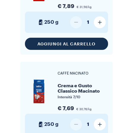
€ 7,89
€ 31,56/kg
250 g
1
AGGIUNGI AL CARRELLO
CAFFÈ MACINATO
Crema e Gusto
Classico Macinato
Intensità
7/10
€ 7,69
€ 30,76/kg
250 g
1