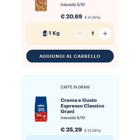
Intensità
5/10
€ 20,69
€ 41,38/kg
1 Kg
1
AGGIUNGI AL CARRELLO
CAFFÈ IN GRANI
Crema e Gusto
Espresso Classico
Grani
Intensità
8/10
€ 25,29
€ 25,29/kg