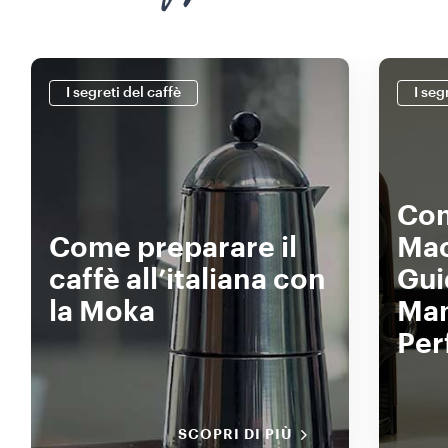
I segreti del caffè
I seg
Com
Come preparare il
Mac
caffè all’italiana con
Gui
la Moka
Man
Per
SCOPRI DI PIÙ