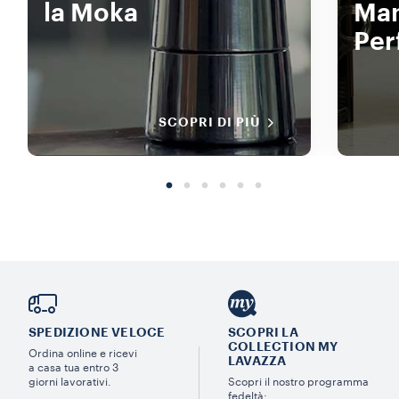
la Moka
Man
Per
SCOPRI DI PIÙ
SPEDIZIONE VELOCE
SCOPRI LA
COLLECTION MY
Ordina online e ricevi
LAVAZZA
a casa tua entro 3
giorni lavorativi.
Scopri il nostro programma
fedeltà: