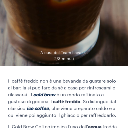
A cura del Team Lavazza
2/3 minuti
Il caffè freddo non è una bevanda da gustare solo
al bar: la si può fare da sé a casa per rinfrescarsi e
rilassarsi. Il
cold brew
è un modo raffinato e
gustoso di godersi il
caffè freddo
. Si distingue dal
classico
ice coffee
, che viene preparato caldo e a
cui viene poi aggiunto il ghiaccio per raffreddarlo.
Il Cold Brew Coffee implica l’uso dell’
acqua
fredda