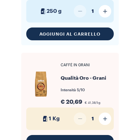
250 g
1
AGGIUNGI AL CARRELLO
CAFFÈ IN GRANI
Qualità Oro - Grani
Intensità
5/10
€ 20,69
€ 41,38/kg
1 Kg
1