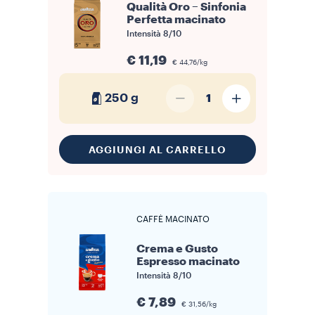
Qualità Oro – Sinfonia
Perfetta macinato
Intensità
8/10
€ 11,19
€ 44,76/kg
250 g
1
AGGIUNGI AL CARRELLO
CAFFÈ MACINATO
Crema e Gusto
Espresso macinato
Intensità
8/10
€ 7,89
€ 31,56/kg