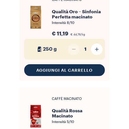
Qualità Oro – Sinfonia
Perfetta macinato
Intensità
8/10
€ 11,19
€ 44,76/kg
250 g
1
AGGIUNGI AL CARRELLO
CAFFÈ MACINATO
Qualità Rossa
Macinato
Intensità
5/10