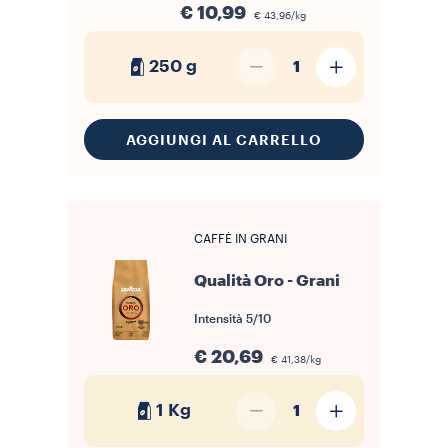
€ 10,99
€ 43,96/kg
250 g
1
AGGIUNGI AL CARRELLO
CAFFÈ IN GRANI
Qualità Oro - Grani
Intensità
5/10
€ 20,69
€ 41,38/kg
1 Kg
1