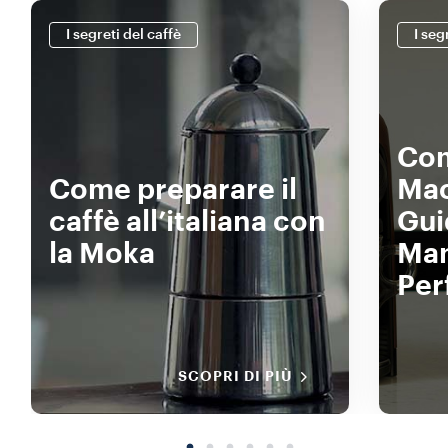
I segreti del caffè
I seg
Com
Come preparare il
Mac
caffè all’italiana con
Gui
la Moka
Man
Per
SCOPRI DI PIÙ