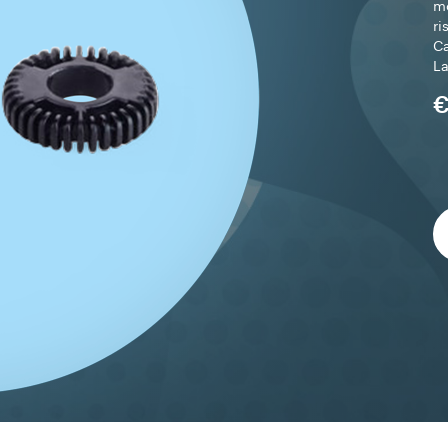
mo
ri
Ca
L
€