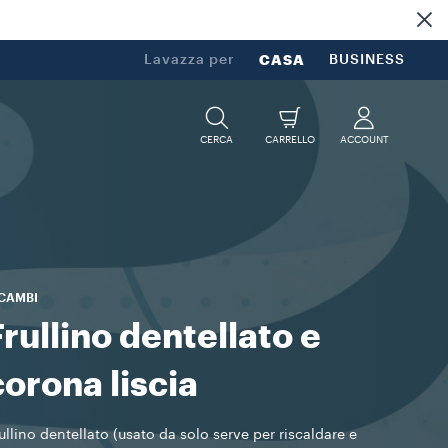
Lavazza per
CASA
BUSINESS
CERCA
CARRELLO
ACCOUNT
ICAMBI
Frullino dentellato e
corona liscia
ullino dentellato (usato da solo serve per riscaldare e