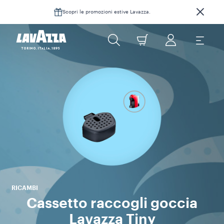
Scopri le promozioni estive Lavazza.
G
r
d
RICAMBI
Cassetto raccogli goccia
Lavazza Tiny