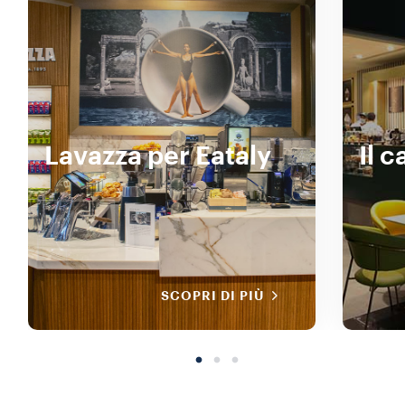
Lavazza per Eataly
Il 
SCOPRI DI PIÙ