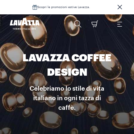
Scopri le promozioni estive Lavazza.
LAVAZZA COFFEE
DESIGN
Celebriamo lo stile di vita
italiano in ogni tazza di
caffè.