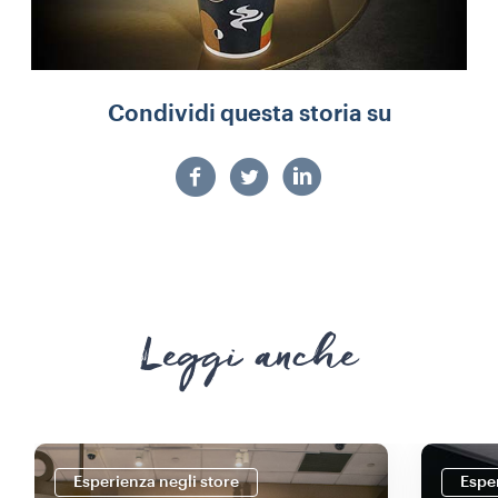
Condividi questa storia su
Leggi anche
Esperienza negli store
Esper