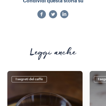
Condividi questa storia su
Leggi anche
I segreti del caffè
I seg