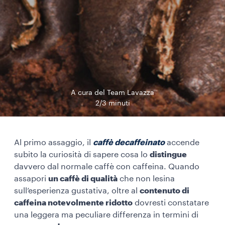
A cura del Team Lavazza
2/3 minuti
Al primo assaggio, il
caffè decaffeinato
accende
subito la curiosità di sapere cosa lo
distingue
davvero dal normale caffè con caffeina. Quando
assapori
un caffè di qualità
che non lesina
sull’esperienza gustativa, oltre al
contenuto di
caffeina notevolmente ridotto
dovresti constatare
una leggera ma peculiare differenza in termini di