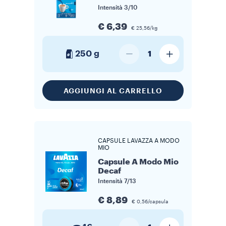
Intensità
3/10
€ 6,39
€ 25,56/kg
250 g
1
AGGIUNGI AL CARRELLO
CAPSULE LAVAZZA A MODO
MIO
Capsule A Modo Mio
Decaf
Intensità
7/13
€ 8,89
€ 0,56/capsula