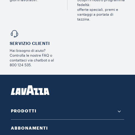
giorni lavorativi.
Scopri il nostro programma
fedeltà:
offerte speciali, premi e
vantaggi a portata di
tazzina.
SERVIZIO CLIENTI​
Hai bisogno di aiuto?​
Controlla le nostre FAQ o
contattaci via chatbot o al
800 124 535.
PRODOTTI
ABBONAMENTI