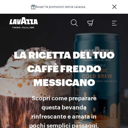
Scopri le promozioni estive Lavazza.
LA RICETTA DEL TUO
CAFFÈ FREDDO
MESSICANO
Scopri come preparare
questa bevanda
rinfrescante e amata in
pochi semplici passaggi.