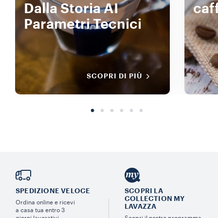
Dalla Storia AI
caf
Parametri Tecnici
SCOPRI DI PIÙ
SPEDIZIONE VELOCE
SCOPRI LA
COLLECTION MY
Ordina online e ricevi
LAVAZZA
a casa tua entro 3