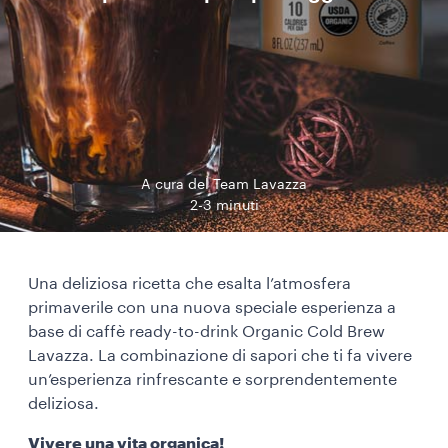
A cura del Team Lavazza
2-3 minuti
Una deliziosa ricetta che esalta l’atmosfera
primaverile con una nuova speciale esperienza a
base di caffè ready-to-drink Organic Cold Brew
Lavazza. La combinazione di sapori che ti fa vivere
un’esperienza rinfrescante e sorprendentemente
deliziosa.
Vivere una vita organica!