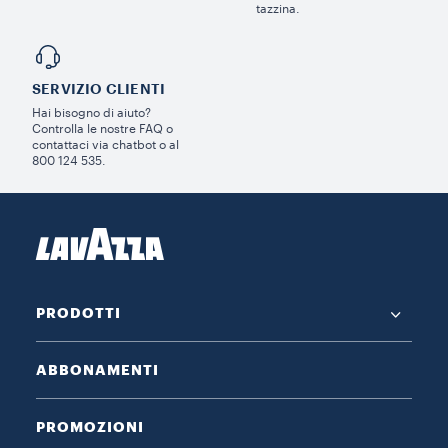
tazzina.
SERVIZIO CLIENTI​
Hai bisogno di aiuto?​
Controlla le nostre FAQ o
contattaci via chatbot o al
800 124 535.
PRODOTTI
ABBONAMENTI
PROMOZIONI