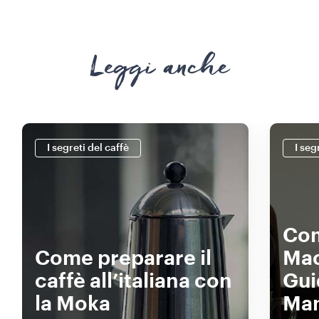
Leggi anche
I segreti del caffè
I seg
Com
Come preparare il
Mac
caffè all’italiana con
Gui
la Moka
Man