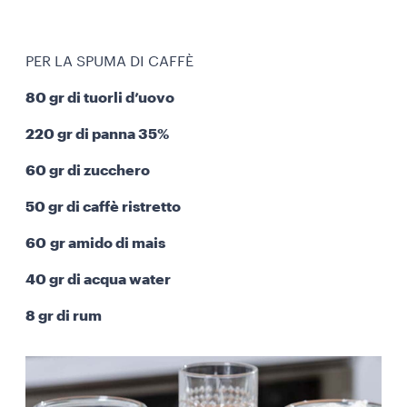
PER LA SPUMA DI CAFFÈ
80 gr di tuorli d’uovo
220 gr di panna 35%
60 gr di zucchero
50 gr di caffè ristretto
60 gr amido di mais
40 gr di acqua water
8 gr di rum