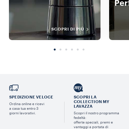
Per
SCOPRI DI PIÙ
SPEDIZIONE VELOCE
SCOPRI LA
COLLECTION MY
Ordina online e ricevi
LAVAZZA
a casa tua entro 3
giorni lavorativi.
Scopri il nostro programma
fedeltà:
offerte speciali, premi e
vantaggi a portata di