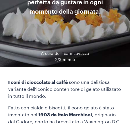
perfetta da gustare in ogni
momento della giornata.
A cura del Team Lavazza
2/3 minuti
I coni di cioccolato al caffè
sono una deliziosa
variante dell’iconico contenitore di gelato utilizzato
in tutto il mondo.
Fatto con cialda o biscotti, il cono gelato è stato
inventato nel
1903 da Italo Marchioni
, originario
del Cadore, che lo ha brevettato a Washington D.C.