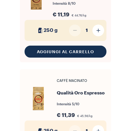
Intensità
8/10
€ 11,19
€ 44,76/kg
250 g
1
AGGIUNGI AL CARRELLO
CAFFÈ MACINATO
Qualità Oro Espresso
Intensità
5/10
€ 11,39
€ 45,56/kg
250 g