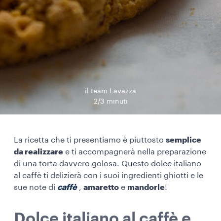
il team Lavazza
2/3 minuti
La ricetta che ti presentiamo è piuttosto
semplice
da realizzare
e ti accompagnerà nella preparazione
di una torta davvero golosa. Questo dolce italiano
al caffè ti delizierà con i suoi ingredienti ghiotti e le
sue note di
caffè
,
amaretto
e
mandorle
!
Dolce italiano al caffè e