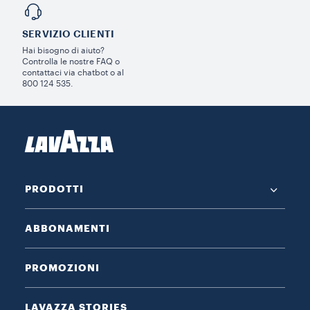
SERVIZIO CLIENTI​
Hai bisogno di aiuto?​
Controlla le nostre FAQ o
contattaci via chatbot o al
800 124 535.
PRODOTTI
ABBONAMENTI
PROMOZIONI
LAVAZZA STORIES