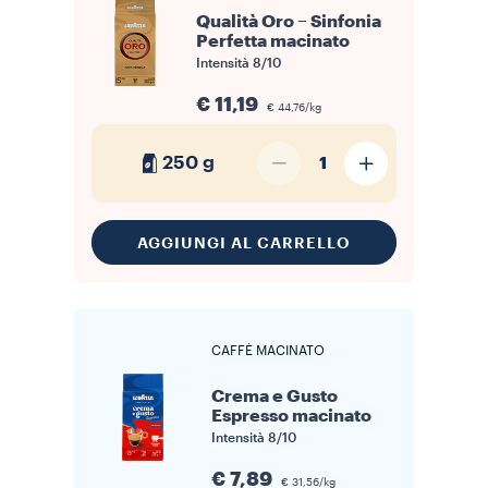
Qualità Oro – Sinfonia
Perfetta macinato
Intensità
8/10
€ 11,19
€ 44,76/kg
250 g
1
AGGIUNGI AL CARRELLO
CAFFÈ MACINATO
Crema e Gusto
Espresso macinato
Intensità
8/10
€ 7,89
€ 31,56/kg