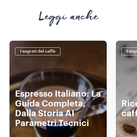
Leggi anche
I segreti del caffè
I seg
Espresso Italiano: La
Guida Completa,
Ric
Dalla Storia AI
caf
Parametri Tecnici